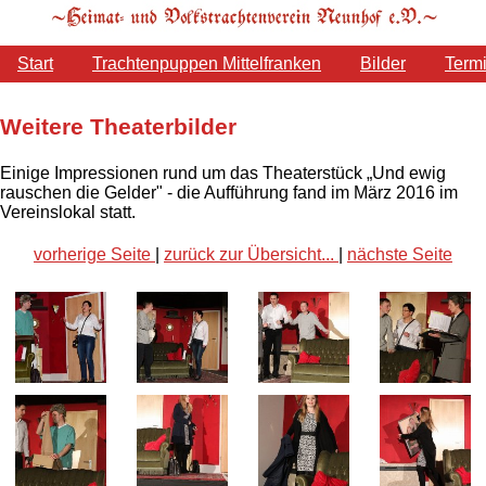
Start
Trachtenpuppen Mittelfranken
Bilder
Term
Weitere Theaterbilder
Einige Impressionen rund um das Theaterstück „Und ewig
rauschen die Gelder" - die Aufführung fand im März 2016 im
Vereinslokal statt.
vorherige Seite
|
zurück zur Übersicht...
|
nächste Seite