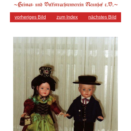
vorheriges Bild
zum Index
nächstes Bild