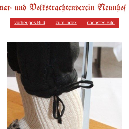
vorheriges Bild
zum Index
nächstes Bild