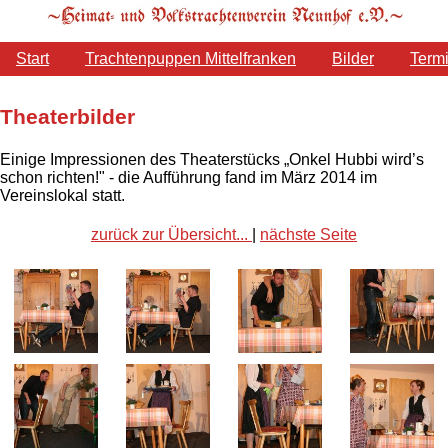
Start
Trachtenpuppen Mittelfranken
Bilder
Term
Theaterbilder
Einige Impressionen des Theaterstücks „Onkel Hubbi wird’s
schon richten!" - die Aufführung fand im März 2014 im
Vereinslokal statt.
zurück zur Übersicht...
|
nächste Seite