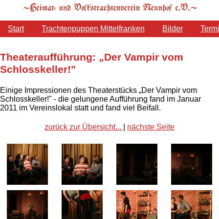
Start
Trachtenpuppen Mittelfranken
Bilder
Term
Theateraufführung: „Der Vampir vom
Schlosskeller!"
Einige Impressionen des Theaterstücks „Der Vampir vom
Schlosskeller!" - die gelungene Aufführung fand im Januar
2011 im Vereinslokal statt und fand viel Beifall.
zurück zur Übersicht...
|
nächste Seite