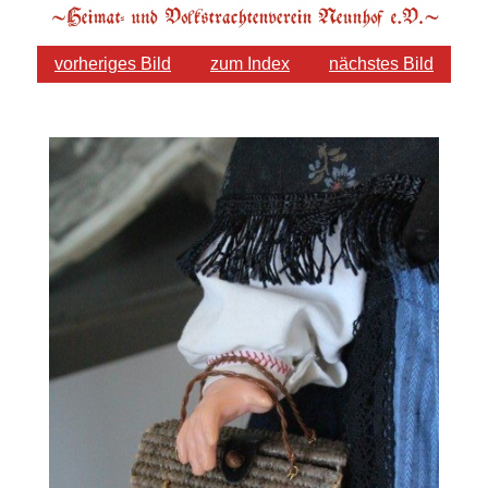
vorheriges Bild
zum Index
nächstes Bild