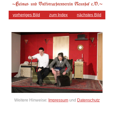
vorheriges Bild
zum Index
nächstes Bild
Weitere Hinweise:
Impressum
und
Datenschutz